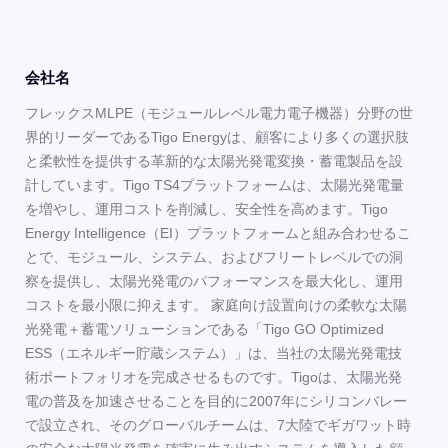
会社名
フレックスMLPE（モジュールレベル電力電子機器）分野の世
界的リーダーであるTigo Energyは、顧客により多くの選択肢
と柔軟性を提供する革新的な太陽光発電変換・蓄電製品を設
計しています。Tigo TS4プラットフォームは、太陽光発電量
を増やし、運用コストを削減し、安全性を高めます。Tigo
Energy Intelligence（EI）プラットフォームと組み合わせるこ
とで、モジュール、システム、およびフリートレベルでの洞
察を提供し、太陽光発電のパフォーマンスを最大化し、運用
コストを最小限に抑えます。 家庭向け設置向けの柔軟な太陽
光発電＋蓄電ソリューションである「Tigo GO Optimized
ESS（エネルギー貯蔵システム）」は、当社の太陽光発電技
術ポートフォリオを完成させるものです。Tigoは、太陽光発
電の普及を加速させることを目的に2007年にシリコンバレー
で設立され、そのグローバルチームは、7大陸でギガワット時