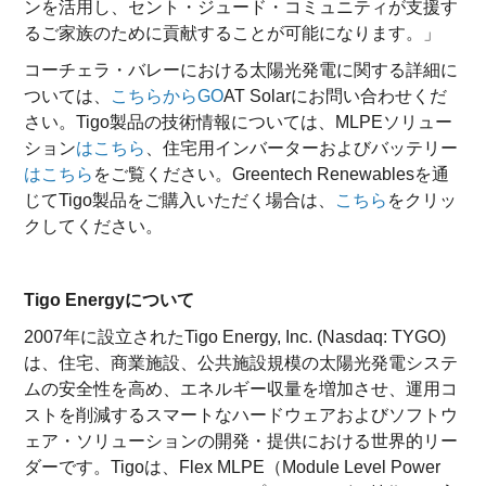
ンを活用し、セント・ジュード・コミュニティが支援す
るご家族のために貢献することが可能になります。」
コーチェラ・バレーにおける太陽光発電に関する詳細に
ついては、
こちらからGO
AT Solarにお問い合わせくだ
さい。Tigo製品の技術情報については、MLPEソリュー
ション
はこちら
、住宅用インバーターおよびバッテリー
はこちら
をご覧ください。Greentech Renewablesを通
じてTigo製品をご購入いただく場合は、
こちら
をクリッ
クしてください。
Tigo Energyについて
2007年に設立されたTigo Energy, Inc. (Nasdaq: TYGO)
は、住宅、商業施設、公共施設規模の太陽光発電システ
ムの安全性を高め、エネルギー収量を増加させ、運用コ
ストを削減するスマートなハードウェアおよびソフトウ
ェア・ソリューションの開発・提供における世界的リー
ダーです。Tigoは、Flex MLPE（Module Level Power