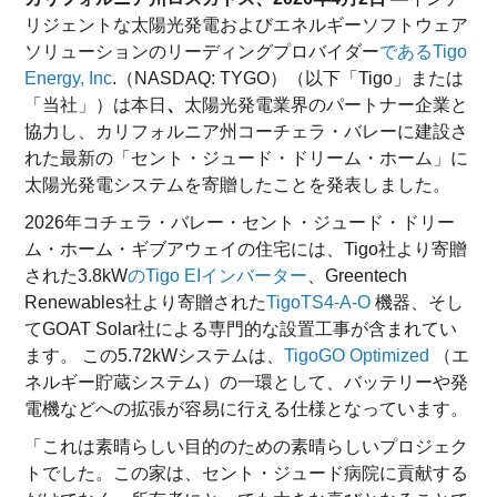
リジェントな太陽光発電およびエネルギーソフトウェア
ソリューションのリーディングプロバイダー
であるTigo
Energy, Inc
.（NASDAQ: TYGO）（以下「Tigo」または
「当社」）は本日
、
太陽光発電業界のパートナー企業と
協力し、カリフォルニア州コーチェラ・バレーに建設さ
れた最新の「セント・ジュード・ドリーム・ホーム」に
太陽光発電システムを寄贈したことを発表しました。
2026年コチェラ・バレー・セント・ジュード・ドリー
ム・ホーム・ギブアウェイの住宅には、Tigo社より寄贈
された3.8kW
のTigo EIインバーター
、Greentech
Renewables社より寄贈された
TigoTS4-A-O
機器、そし
てGOAT Solar社による専門的な設置工事が含まれてい
ます。 この5.72kWシステムは、
TigoGO Optimized
（エ
ネルギー貯蔵システム）の一環として、バッテリーや発
電機などへの拡張が容易に行える仕様となっています。
「これは素晴らしい目的のための素晴らしいプロジェク
トでした。この家は、セント・ジュード病院に貢献する