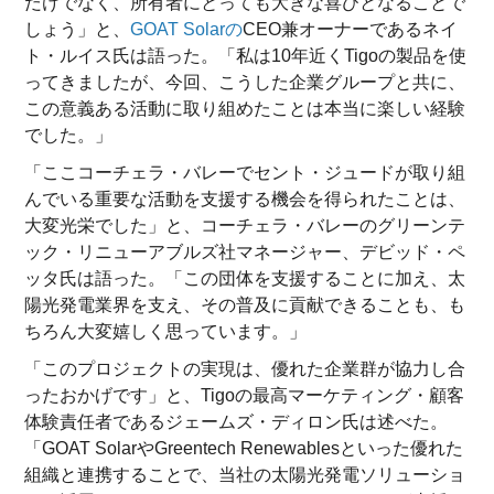
だけでなく、所有者にとっても大きな喜びとなることで
しょう」と、
GOAT Solarの
CEO兼オーナーであるネイ
ト・ルイス氏は語った。「私は10年近くTigoの製品を使
ってきましたが、今回、こうした企業グループと共に、
この意義ある活動に取り組めたことは本当に楽しい経験
でした。」
「ここコーチェラ・バレーでセント・ジュードが取り組
んでいる重要な活動を支援する機会を得られたことは、
大変光栄でした」と、コーチェラ・バレーのグリーンテ
ック・リニューアブルズ社マネージャー、デビッド・ペ
ッタ氏は語った。「この団体を支援することに加え、太
陽光発電業界を支え、その普及に貢献できることも、も
ちろん大変嬉しく思っています。」
「このプロジェクトの実現は、優れた企業群が協力し合
ったおかげです」と、Tigoの最高マーケティング・顧客
体験責任者であるジェームズ・ディロン氏は述べた。
「GOAT SolarやGreentech Renewablesといった優れた
組織と連携することで、当社の太陽光発電ソリューショ