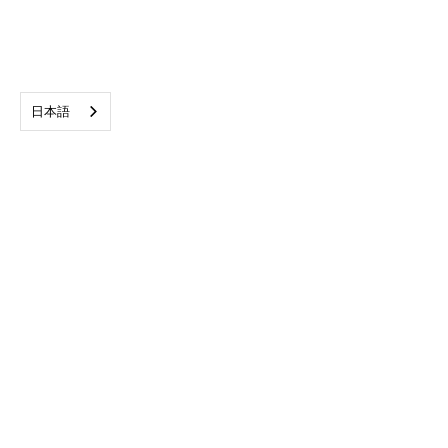
日本語
プラグアンドプレイ機能
OEM向け組込みソリューション